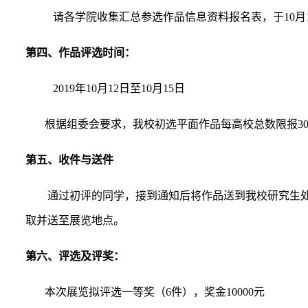
请各学院收集汇总参选作品信息资料报名表，于
10
月
第四、作品评选时间：
2019
年
10
月
12
日至
10
月
15
日
根据组委会要求，我校初选平面作品每高校总数限报
3
第五、收件与送件
通过初评的同学，接到通知后将作品送到我校研究生
取并送至展览地点。
第六、评选及评奖：
本次展览拟评选一等奖（
6
件），奖金
10000
元