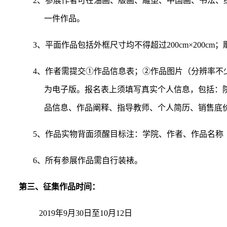
2
、参展作者可在油画、版画、雕塑、中国画、书法、
一件作品。
3
、平面作品包括外框尺寸均不得超过
200cm
×
200cm
；
4
、作者需提交
①作品信息表；②作品图片（分辨率不
为电子版。报名表上须填写真实个人信息，包括：
品信息、作品阐释、指导教师、个人简历、销售底
5
、作品实物背面须醒目标注：学院、作者、作品名称
6
、所有参展作品需自行装裱。
第三、征集作品时间：
2019
年
9
月
30
日至
10
月
12
日